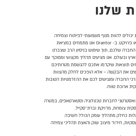
 שלנו
יכולים להוות מנוף משמעותי לפיתוח וצמיחה
ארוכת טווח של כל חברה או פרויקט. ב- Grantor אנו מתמחים במציאת
החברה שלכם, תוך שימוש בניסיון הרב שצברנו
ץ ובעולם. אנו מציעים תהליך מקצועי וממוקד עם
טיחים תוצאות שיקדמו אתכם להגשמת מטרותיכם
ישים את הבקשה – אלא הופכים לחלק מהצוות
רכי החברה ומנגישים לכם את ההזדמנויות הטובות
ית ארוכת טווח.
 ואסטרטגי לחברות טכנולוגיה וסטארטאפים, במטרה
קית צומחת, מדויקת וברת־סקייל.
הלות כחלק מתהליך עומק הכולל חשיבה
סקיות, חידוד מיצוב שוק והאצת תהליכי צמיחה