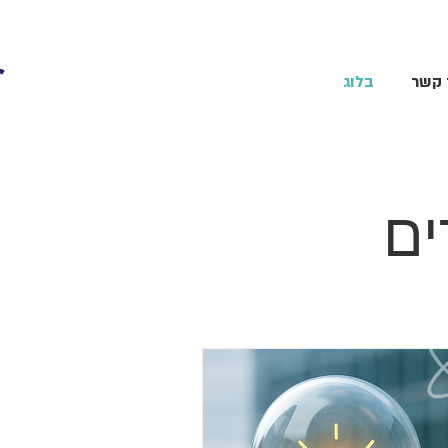
 קשר
בלוג
ם